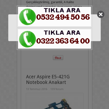
Gerçekleştirilmiş, garantili, A Kalite
(birinci sınıf ) üründür. Acer servis adana
Acer marka ve model Laptop, Notebook,
Dizüstü bilgisayar Yedek parça ve
aksesuar ihtiyaçlarınız için lütfen bize
mesaj atınız Notebook Anakart, Adaptör
Şarj ...
Devamını Oku »
Acer Aspire E5-421G
Notebook Anakart
13 Temmuz 2016
139 Yorum