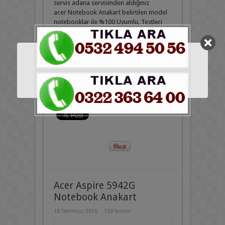
servis adana servisinden aldığınız
acer Notebook Anakart belirtilen model
notebooklar ile %100 Uyumlu, Testleri
Gerçekleştirilmiş, garantili, A Kalite
(birinci sınıf ) üründür. Acer servis adana
Acer marka ve model Laptop, Notebook,
Dizüstü bilgisayar Yedek parça ve
aksesuar ihtiyaçlarınız için lütfen bize
mesaj atınız Notebook Anakart, Adaptör
Şarj ...
Devamını Oku »
Acer Aspire 5942G
Notebook Anakart
18 Temmuz 2016
159 Yorum