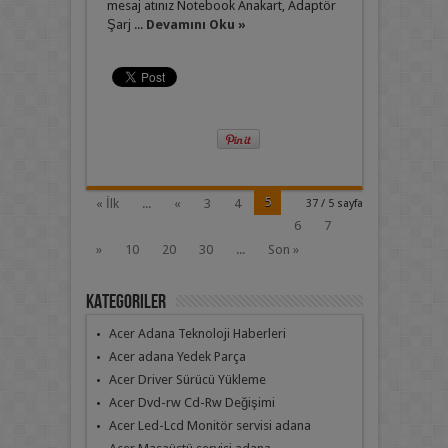
mesaj atınız Notebook Anakart, Adaptör
Şarj ...
Devamını Oku »
5
« İlk
...
«
3
4
37 / 5 sayfa
6
7
»
10
20
30
...
Son »
Kategoriler
Acer Adana Teknoloji Haberleri
Acer adana Yedek Parça
Acer Driver Sürücü Yükleme
Acer Dvd-rw Cd-Rw Değişimi
Acer Led-Lcd Monitör servisi adana