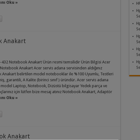
nı Oku »
HP
H
Se
H
Se
H
k Anakart
Se
H
Se
H
-432 Notebook Anakart Ürün resmi temsilidir Ürün Bilgisi Acer
Se
Notebook Anakart Acer servis adana servisinden aldığınız
Anakart belirtilen model notebooklar ile %100 Uyumlu, Testleri
iş, garantili, A Kalite (birinci sınıf ) üründür. Acer servis adana
 model Laptop, Notebook, Dizüstü bilgisayar Yedek parça ve
açlarınız için lütfen bize mesaj atınız Notebook Anakart, Adaptör
nı Oku »
ok Anakart