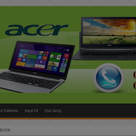
cü Yükleme
Kayıt Ol
Üye Girişi
EBOOK