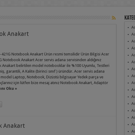
Kate
Ac
ok Anakart
Ac
Ac
A
-421G Notebook Anakart Ürün resmi temsilidir Ürün Bilgisi Acer
Ac
 Notebook Anakart Acer servis adana servisinden aldığınız
Ac
Anakart belirtilen model notebooklar ile %100 Uyumlu, Testleri
Ac
iş, garantili, A Kalite (birinci sınıf ) üründür. Acer servis adana
A
 model Laptop, Notebook, Dizüstü bilgisayar Yedek parça ve
açlarınız için lütfen bize mesaj atınız Notebook Anakart, Adaptör
A
nı Oku »
A
A
Ac
A
A
A
k Anakart
A