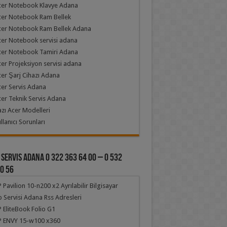
cer Notebook Klavye Adana
cer Notebook Ram Bellek
cer Notebook Ram Bellek Adana
er Notebook servisi adana
cer Notebook Tamiri Adana
er Projeksiyon servisi adana
er Şarj Cihazı Adana
er Servis Adana
er Teknik Servis Adana
zı Acer Modelleri
llanıcı Sorunları
 Servis Adana 0 322 363 64 00 – 0 532
0 56
 Pavilion 10-n200 x2 Ayrılabilir Bilgisayar
 Servisi Adana Rss Adresleri
 EliteBook Folio G1
P ENVY 15-w100 x360