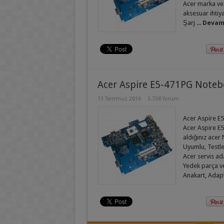
Acer marka ve
aksesuar ihtiy
Şarj ...
Devamı
Acer Aspire E5-471PG Noteb
13 Temmuz 2016
3.738 Yorum
Acer Aspire E5
Acer Aspire E
aldığınız acer
Uyumlu, Testler
Acer servis a
Yedek parça ve
Anakart, Adapt