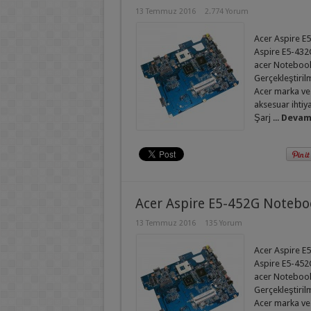
13 Temmuz 2016
2.774 Yorum
Acer Aspire E5
Aspire E5-432G
acer Notebook 
Gerçekleştirilm
Acer marka ve
aksesuar ihtiy
Şarj ...
Devamı
Acer Aspire E5-452G Notebo
13 Temmuz 2016
135 Yorum
Acer Aspire E5
Aspire E5-452G
acer Notebook 
Gerçekleştirilm
Acer marka ve