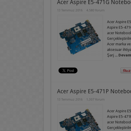
Acer Aspire E5-471G Notebo
13 Temmuz 2016
4.580 Yorum
Acer Aspire E5
Aspire E5-471G
acer Notebook 
Gerçekleştirilm
Acer marka ve
aksesuar ihtiy
Şarj ...
Devamı
Acer Aspire E5-471P Notebo
13 Temmuz 2016
1.307 Yorum
Acer Aspire E5
Aspire E5-471P
acer Notebook 
Gerçekleştirilm