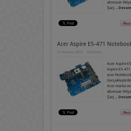
aksesuar ihtiy
Şarj ...
Devamı
Acer Aspire E5-471 Noteboo
13 Temmuz 2016
224 Yorum
Acer Aspire E5
Aspire E5-471 
acer Notebook 
Gerçekleştirilm
Acer marka ve
aksesuar ihtiy
Şarj ...
Devamı