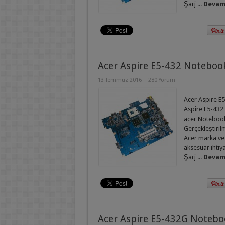
Şarj ...
Devamı
Acer Aspire E5-432 Noteboo
13 Temmuz 2016
280 Yorum
Acer Aspire E5
Aspire E5-432 
acer Notebook 
Gerçekleştirilm
Acer marka ve
aksesuar ihtiy
Şarj ...
Devamı
Acer Aspire E5-432G Notebo