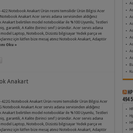
A
A
-422 Notebook Anakart Ürün resmi temsilidir Ürün Bilgisi Acer
Notebook Anakart Acer servis adana servisinden aldığınız
A
Anakart belirtilen model notebooklar ile %100 Uyumlu, Testleri
Ac
iş, garantili, A Kalite (birinci sınıf ) üründür. Acer servis adana
A
 model Laptop, Notebook, Dizüstü bilgisayar Yedek parça ve
Ac
açlarınız için lütfen bize mesaj atınız Notebook Anakart, Adaptör
Ac
nı Oku »
Ac
Ac
Ba
Ku
ok Anakart
Hp
494 5
-422G Notebook Anakart Ürün resmi temsilidir Ürün Bilgisi Acer
 Notebook Anakart Acer servis adana servisinden aldığınız
HP
Anakart belirtilen model notebooklar ile %100 Uyumlu, Testleri
Hp
iş, garantili, A Kalite (birinci sınıf ) üründür. Acer servis adana
HP
 model Laptop, Notebook, Dizüstü bilgisayar Yedek parça ve
H
açlarınız için lütfen bize mesaj atınız Notebook Anakart, Adaptör