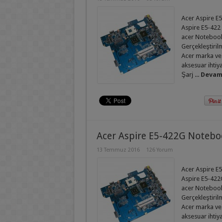
Acer Aspire E5
Aspire E5-422 
acer Notebook 
Gerçekleştirilm
Acer marka ve
aksesuar ihtiy
Şarj ...
Devamı
Acer Aspire E5-422G Notebo
13 Temmuz 2016
126 Yorum
Acer Aspire E5
Aspire E5-422G
acer Notebook 
Gerçekleştirilm
Acer marka ve
aksesuar ihtiy