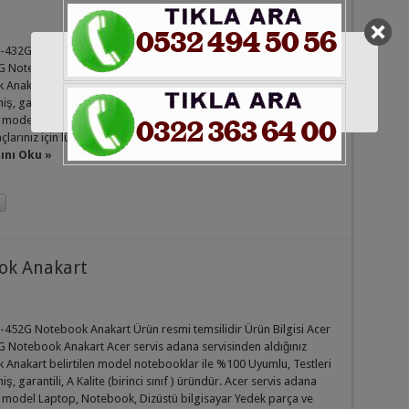
-432G Notebook Anakart Ürün resmi temsilidir Ürün Bilgisi Acer
 Notebook Anakart Acer servis adana servisinden aldığınız
Anakart belirtilen model notebooklar ile %100 Uyumlu, Testleri
iş, garantili, A Kalite (birinci sınıf ) üründür. Acer servis adana
 model Laptop, Notebook, Dizüstü bilgisayar Yedek parça ve
açlarınız için lütfen bize mesaj atınız Notebook Anakart, Adaptör
nı Oku »
ok Anakart
-452G Notebook Anakart Ürün resmi temsilidir Ürün Bilgisi Acer
 Notebook Anakart Acer servis adana servisinden aldığınız
Anakart belirtilen model notebooklar ile %100 Uyumlu, Testleri
iş, garantili, A Kalite (birinci sınıf ) üründür. Acer servis adana
 model Laptop, Notebook, Dizüstü bilgisayar Yedek parça ve