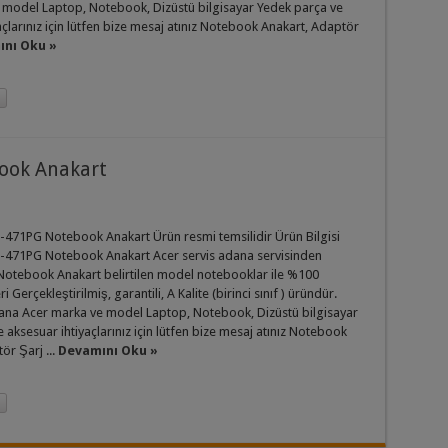
 model Laptop, Notebook, Dizüstü bilgisayar Yedek parça ve
açlarınız için lütfen bize mesaj atınız Notebook Anakart, Adaptör
nı Oku »
ook Anakart
-471PG Notebook Anakart Ürün resmi temsilidir Ürün Bilgisi
5-471PG Notebook Anakart Acer servis adana servisinden
 Notebook Anakart belirtilen model notebooklar ile %100
i Gerçekleştirilmiş, garantili, A Kalite (birinci sınıf ) üründür.
dana Acer marka ve model Laptop, Notebook, Dizüstü bilgisayar
 aksesuar ihtiyaçlarınız için lütfen bize mesaj atınız Notebook
ör Şarj ...
Devamını Oku »