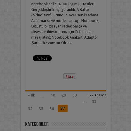
notebooklar ile %100 Uyumlu, Testleri
Gerçekleştirilmiş, garantili, A Kalite
(birinci sınıf ) üründür. Acer servis adana
Acer marka ve model Laptop, Notebook,
Dizüstü bilgisayar Yedek parça ve
aksesuar ihtiyaçlarınız için lütfen bize
mesaj atınız Notebook Anakart, Adaptör
Şarj ...
Devamını Oku »
« İlk
...
10
20
30
37 / 37 sayfa
«
33
37
34
35
36
Kategoriler