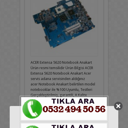
ACER Extensa 5620 Notebook Anakart
Ürün resmi temsilidir Ürün Bilgisi ACER
Extensa 5620 Notebook Anakart Acer
servis adana servisinden aldığınız
acer Notebook Anakart belirtilen model
notebooklar ile %100 Uyumlu, Testleri
Gerçekleştirilmiş, garantili, A Kalite
(birinci sınıf ) üründür. Acer servis adana
Acer marka ve model Laptop, Notebook,
Dizüstü bilgisayar Yedek parça ve
aksesuar ihtiyaçlarınız için lütfen bize
mesaj atınız Notebook Anakart, Adaptör
Şarj ...
Devamını Oku »