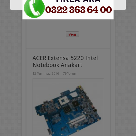
ACER Extensa 5220 İntel
Notebook Anakart
12 Temmuz 2016
79 Yorum