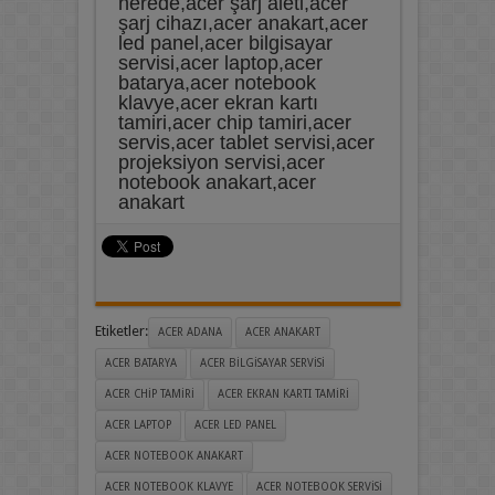
nerede,acer şarj aleti,acer
şarj cihazı,acer anakart,acer
led panel,acer bilgisayar
servisi,acer laptop,acer
batarya,acer notebook
klavye,acer ekran kartı
tamiri,acer chip tamiri,acer
servis,acer tablet servisi,acer
projeksiyon servisi,acer
notebook anakart,acer
anakart
Etiketler:
ACER ADANA
ACER ANAKART
ACER BATARYA
ACER BILGISAYAR SERVISI
ACER CHIP TAMIRI
ACER EKRAN KARTI TAMIRI
ACER LAPTOP
ACER LED PANEL
ACER NOTEBOOK ANAKART
ACER NOTEBOOK KLAVYE
ACER NOTEBOOK SERVISI