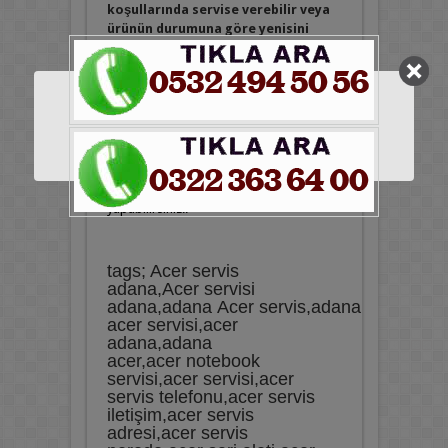
koşullarında servise verebilir veya
ürünün durumuna göre yenisini
temin edebilirsiniz.
Satış Sonrası Servis
Acer Marka Tüm anakart çeşitlerimiz
2
Yıl Garanti
lidir. Satın aldığını üründen
memnun kalmaz isterseniz iade edebilir
ya da başka bir model ile değişim
yapabilirsiniz..
tags; Acer servis
adana,Acer servisi
adana,adana Acer servis,adana
acer servisi,acer
adana,adana
acer,acer notebook
servisi,acer servisi,acer
servis telefonu,acer servis
iletişim,acer servis
adresi,acer servis