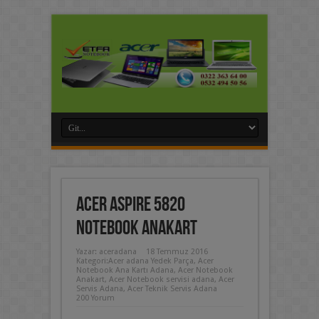
Acer Aspire 5820
Notebook Anakart
Yazar:
aceradana
18 Temmuz 2016
Kategori:
Acer adana Yedek Parça
,
Acer
Notebook Ana Kartı Adana
,
Acer Notebook
Anakart
,
Acer Notebook servisi adana
,
Acer
Servis Adana
,
Acer Teknik Servis Adana
200 Yorum