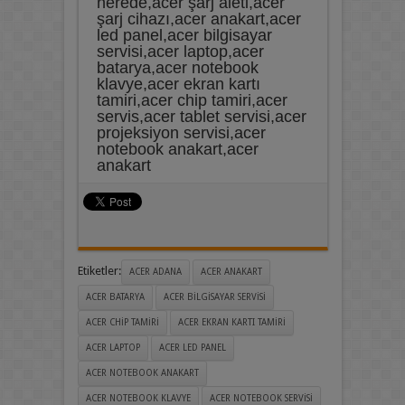
nerede,acer şarj aleti,acer
şarj cihazı,acer anakart,acer
led panel,acer bilgisayar
servisi,acer laptop,acer
batarya,acer notebook
klavye,acer ekran kartı
tamiri,acer chip tamiri,acer
servis,acer tablet servisi,acer
projeksiyon servisi,acer
notebook anakart,acer
anakart
Etiketler:
ACER ADANA
ACER ANAKART
ACER BATARYA
ACER BILGISAYAR SERVISI
ACER CHIP TAMIRI
ACER EKRAN KARTI TAMIRI
ACER LAPTOP
ACER LED PANEL
ACER NOTEBOOK ANAKART
ACER NOTEBOOK KLAVYE
ACER NOTEBOOK SERVISI