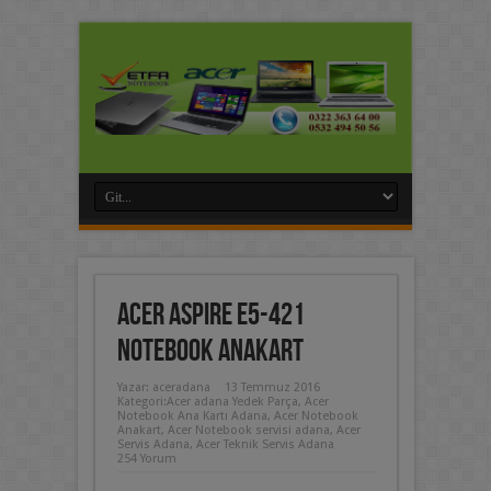
Acer Aspire E5-421
Notebook Anakart
Yazar:
aceradana
13 Temmuz 2016
Kategori:
Acer adana Yedek Parça
,
Acer
Notebook Ana Kartı Adana
,
Acer Notebook
Anakart
,
Acer Notebook servisi adana
,
Acer
Servis Adana
,
Acer Teknik Servis Adana
254 Yorum