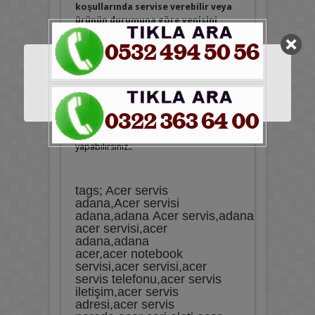
koşullarında servise verebilir veya
ürünün durumuna göre yenisini
temin edebilirsiniz.
Satış Sonrası Servis
Acer Marka Tüm anakart çeşitlerimiz
2
Yıl Garanti
lidir. Satın aldığını üründen
memnun kalmaz isterseniz iade edebilir
ya da başka bir model ile değişim
yapabilirsiniz..
tags; Acer servis
adana,Acer servisi
adana,adana Acer servis,adana
acer servisi,acer
adana,adana
acer,acer notebook
servisi,acer servisi,acer
servis telefonu,acer servis
iletişim,acer servis
adresi,acer servis