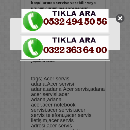
koşullarında servise verebilir veya
ürünün durumuna göre yenisini
temin edebilirsiniz.
Satış Sonrası Servis
Acer Marka Tüm anakart çeşitlerimiz
2
Yıl Garanti
lidir. Satın aldığını üründen
memnun kalmaz isterseniz iade edebilir
ya da başka bir model ile değişim
yapabilirsiniz..
tags; Acer servis
adana,Acer servisi
adana,adana Acer servis,adana
acer servisi,acer
adana,adana
acer,acer notebook
servisi,acer servisi,acer
servis telefonu,acer servis
iletişim,acer servis
adresi,acer servis