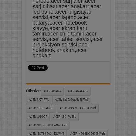
nerede,acer şarj aleti,acer
şarj cihazı,acer anakart,acer
led panel,acer bilgisayar
servisi,acer laptop,acer
batarya,acer notebook
klavye,acer ekran kartı
tamiri,acer chip tamiri,acer
servis,acer tablet servisi,acer
projeksiyon servisi,acer
notebook anakart,acer
anakart
Etiketler:
ACER ADANA
ACER ANAKART
ACER BATARYA
ACER BILGISAYAR SERVISI
ACER CHIP TAMIRI
ACER EKRAN KARTI TAMIRI
ACER LAPTOP
ACER LED PANEL
ACER NOTEBOOK ANAKART
ACER NOTEBOOK KLAVYE
ACER NOTEBOOK SERVISI