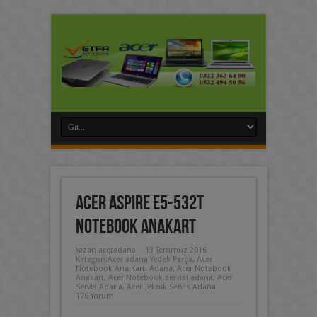
Acer Aspire E5-532T
Notebook Anakart
Yazar:
aceradana
13 Temmuz 2016
Kategori:
Acer adana Yedek Parça
,
Acer
Notebook Ana Kartı Adana
,
Acer Notebook
Anakart
,
Acer Notebook servisi adana
,
Acer
Servis Adana
,
Acer Teknik Servis Adana
176 Yorum