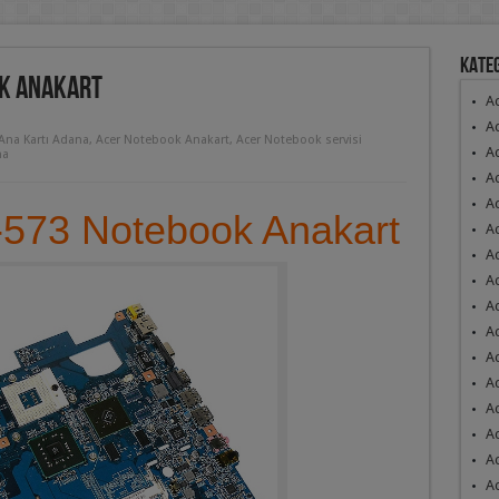
Kate
ok Anakart
Ac
Ac
Ana Kartı Adana
,
Acer Notebook Anakart
,
Acer Notebook servisi
Ac
na
A
Ac
-573 Notebook Anakart
Ac
Ac
A
A
A
A
Ac
A
A
A
A