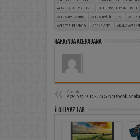
ACER NOTEBOOK SERVISI
ACER PROJEKSIYON SERVISI
ACER SERVIS ADRESI
ACER SERVIS ILETIŞIM
ACER SE
ACER TABLET SERVISI
ADANA ACER
ADANA ACER SER
Hakkında aceradana
Önceki:
Acer Aspire E5-573G Notebook Anaka
İlgili Yazılar