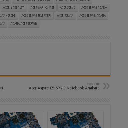
ACER ŞARJ ALETI
ACER ŞARJ CIHAZI
ACER SERVIS
ACER SERVIS ADANA
RVIS NEREDE
ACER SERVIS TELEFONU
ACER SERVISI
ACER SERVISI ADANA
VIS
ADANA ACER SERVISI
Sonraki:
rt
Acer Aspire E5-572G Notebook Anakart