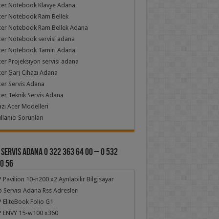
cer Notebook Klavye Adana
cer Notebook Ram Bellek
cer Notebook Ram Bellek Adana
er Notebook servisi adana
cer Notebook Tamiri Adana
er Projeksiyon servisi adana
er Şarj Cihazı Adana
er Servis Adana
er Teknik Servis Adana
zı Acer Modelleri
llanıcı Sorunları
 Servis Adana 0 322 363 64 00 – 0 532
0 56
 Pavilion 10-n200 x2 Ayrılabilir Bilgisayar
 Servisi Adana Rss Adresleri
 EliteBook Folio G1
P ENVY 15-w100 x360