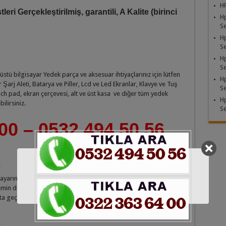
HP
ri Gerçekleştirilmiş, garantili, A Kalite (birinci
H
Se
H
Se
H
Se
ü bilgisayar Yedek parça ve aksesuar ihtiyaçlarınız için lütfen
H
arj Aleti, Batarya ve Piller, Lcd ve Led Ekranlar, Klavye ve Tuş
Se
ch pad, ekran çerçevesi, alt ve üst kasa ve diğer tüm yedek
H
ilirsiniz.
Se
00 – 0532 494 50 56
ayarınız ya anakartınızın kodu ile aynı ise bu ürün cihazınız ile
in değilseniz ya da bu ürünün bilgisayarınız ile uyumlu olup
ta geçiniz.