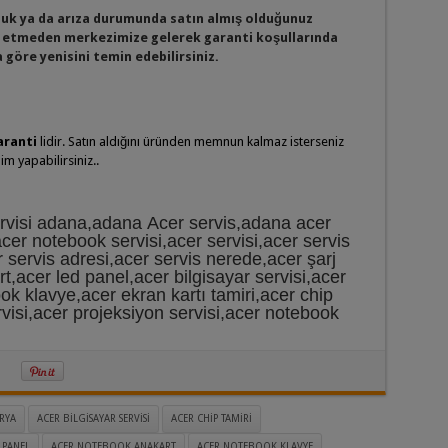
luk ya da arıza durumunda satın almış olduğunuz
etmeden merkezimize gelerek garanti koşullarında
göre yenisini temin edebilirsiniz.
aranti
lidir. Satın aldığını üründen memnun kalmaz isterseniz
m yapabilirsiniz..
ervisi adana,adana Acer servis,adana acer
cer notebook servisi,acer servisi,acer servis
r servis adresi,acer servis nerede,acer şarj
rt,acer led panel,acer bilgisayar servisi,acer
k klavye,acer ekran kartı tamiri,acer chip
ervisi,acer projeksiyon servisi,acer notebook
RYA
ACER BILGISAYAR SERVISI
ACER CHIP TAMIRI
 PANEL
ACER NOTEBOOK ANAKART
ACER NOTEBOOK KLAVYE