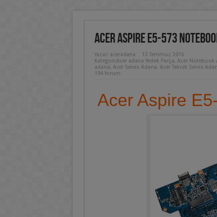
Acer Aspire E5-573 Notebo
Yazar:
aceradana
13 Temmuz 2016
Kategori:
Acer adana Yedek Parça
,
Acer Notebook 
adana
,
Acer Servis Adana
,
Acer Teknik Servis Ada
194 Yorum
Acer Aspire E5