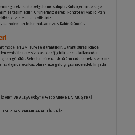
miz gerekli kalite belgelerine sahiptir. Kutu içerisinde kaşeli
erimize teslim edilir. Ürünlerimiz gerekli kontrolleri yapıldıktan
kilde güvenle kullanabilirsiniz.
o ve amblemleri bulunmaktadır ve A Kalite üründür.
eri
delleri 2 yıl süre ile garantilidir. Garanti süresi içinde
n yenisi ile ücretsiz olarak değiştirilir, ancak kullanıcıdan
şı işlem görülür. Belirtilen süre içinde ürünü iade etmek isterseniz
mbalajında eksiksiz olarak size geldiği gibi iade edebilir yada
 HİZMET VE ALIŞVERİŞTE %100 MEMNUN MÜŞTERİ
ARIMIZDAN YARARLANABİLİRSİNİZ.