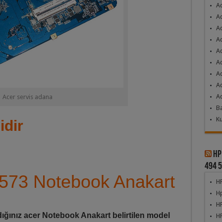
A
A
A
Ac
A
Ac
Ac
Ac
Ac
Acer servis adana
Ba
Ku
idir
Hp
494 5
-573 Notebook Anakart
HP
Hp
HP
ığınız acer Notebook Anakart belirtilen model
H