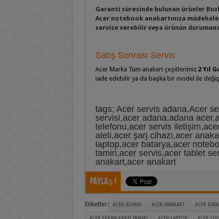
Garanti süresinde bulunan ürünler Buz
Acer notebook anakartınıza müdehale 
servise verebilir veya ürünün durumuna 
Satış Sonrası Servis
Acer Marka Tüm anakart çeşitlerimiz
2 Yıl G
iade edebilir ya da başka bir model ile değişi
tags; Acer servis adana,Acer s
servisi,acer adana,adana acer,a
telefonu,acer servis iletişim,ace
aleti,acer şarj cihazı,acer anaka
laptop,acer batarya,acer noteboo
tamiri,acer servis,acer tablet s
anakart,acer anakart
Paylaş !
Etiketler:
ACER ADANA
ACER ANAKART
ACER BATA
ACER EKRAN KARTI TAMIRI
ACER LAPTOP
ACER LED