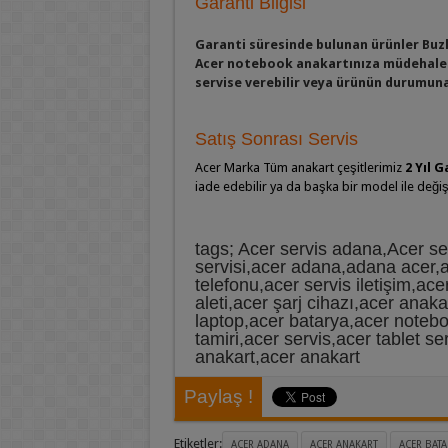
Garanti Bilgisi
Garanti süresinde bulunan ürünler Buz
Acer notebook anakartınıza müdehale 
servise verebilir veya ürünün durumuna 
Satış Sonrası Servis
Acer Marka Tüm anakart çeşitlerimiz
2 Yıl G
iade edebilir ya da başka bir model ile değişi
tags; Acer servis adana,Acer s
servisi,acer adana,adana acer,a
telefonu,acer servis iletişim,ace
aleti,acer şarj cihazı,acer anaka
laptop,acer batarya,acer noteboo
tamiri,acer servis,acer tablet s
anakart,acer anakart
Paylaş !
Etiketler:
ACER ADANA
ACER ANAKART
ACER BATA