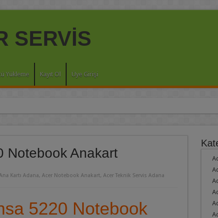
cü Yükleme
Kayıt Ol
Üye Girişi
OOK
Kate
 Notebook Anakart
Ac
K
Ac
Ana Kartı Adana
,
Acer Notebook Anakart
,
Acer Teknik Servis Adana
Ac
A
 NOTEBOOK
sa 5220 Notebook
Ac
Ac