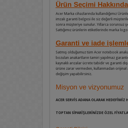
Ürün Seçimi Hakkında
Acer Marka cihazlarında kullandığımız Ürünleri
imzalı garanti belgesi ile siz değerli müşteril
sonra müşteriye sunulur. Yıllarca sorunsuz şe
Sattığımız ürünlerin etiketlerinde marka log
Garanti ve iade işleml
Satmış olduğumuz tüm Acer notebook anakart mo
bozulan anakartların tamiri yapılmaz garantide
kaynaklı arızalar ücrete tabidir ve garanti dı
ürüne zarar vermeden, kullanmadan orijinal a
değişim yapabilirsiniz.
Misyon ve vizyonumuz
ACER SERVİS ADANA OLARAK HEDEFİMİZ
TOPTAN SİPARİŞLERİNİZDE
ÖZEL FİYATL