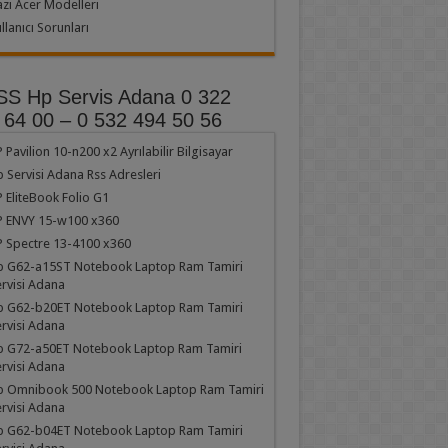
zı Acer Modelleri
llanıcı Sorunları
Hp Servis Adana 0 322
 64 00 – 0 532 494 50 56
 Pavilion 10-n200 x2 Ayrılabilir Bilgisayar
 Servisi Adana Rss Adresleri
 EliteBook Folio G1
P ENVY 15-w100 x360
 Spectre 13-4100 x360
p G62-a15ST Notebook Laptop Ram Tamiri
rvisi Adana
p G62-b20ET Notebook Laptop Ram Tamiri
rvisi Adana
p G72-a50ET Notebook Laptop Ram Tamiri
rvisi Adana
p Omnibook 500 Notebook Laptop Ram Tamiri
rvisi Adana
p G62-b04ET Notebook Laptop Ram Tamiri