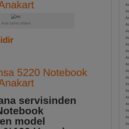
Anakart
Ac
OK
A
A
Acer servis adana
A
A
idir
Ac
A
A
A
A
sa 5220 Notebook
A
A
Anakart
A
Ac
ana servisinden
A
Ac
 Notebook
Ac
Ac
ilen model
Ac