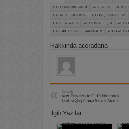
ACER EKRAN KARTI TAMIRI
ACER LAPTOP
ACER LED
ACER NOTEBOOK SERVISI
ACER PROJEKSIYON SERVISI
ACER SERVIS ADRESI
ACER SERVIS ILETIŞIM
ACER SE
ACER TABLET SERVISI
ADANA ACER
ADANA ACER SER
Hakkında aceradana
Önceki:
Acer TravelMate C110 Notebook
Laptop Şarj Cihazı Servisi Adana
İlgili Yazılar