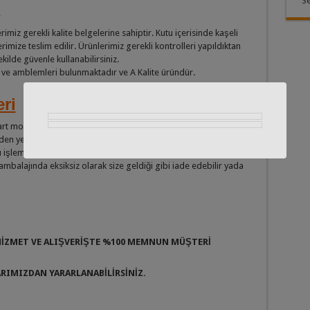
Se
miz gerekli kalite belgelerine sahiptir. Kutu içerisinde kaşeli
erimize teslim edilir. Ürünlerimiz gerekli kontrolleri yapıldıktan
kilde güvenle kullanabilirsiniz.
o ve amblemleri bulunmaktadır ve A Kalite üründür.
eri
delleri 2 yıl süre ile garantilidir. Garanti süresi içinde
n yenisi ile ücretsiz olarak değiştirilir, ancak kullanıcıdan
şı işlem görülür. Belirtilen süre içinde ürünü iade etmek isterseniz
mbalajında eksiksiz olarak size geldiği gibi iade edebilir yada
 HİZMET VE ALIŞVERİŞTE %100 MEMNUN MÜŞTERİ
ARIMIZDAN YARARLANABİLİRSİNİZ.