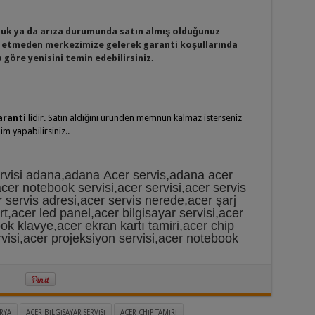
luk ya da arıza durumunda satın almış olduğunuz
etmeden merkezimize gelerek garanti koşullarında
göre yenisini temin edebilirsiniz.
aranti
lidir. Satın aldığını üründen memnun kalmaz isterseniz
m yapabilirsiniz..
ervisi adana,adana Acer servis,adana acer
cer notebook servisi,acer servisi,acer servis
r servis adresi,acer servis nerede,acer şarj
rt,acer led panel,acer bilgisayar servisi,acer
k klavye,acer ekran kartı tamiri,acer chip
ervisi,acer projeksiyon servisi,acer notebook
RYA
ACER BILGISAYAR SERVISI
ACER CHIP TAMIRI