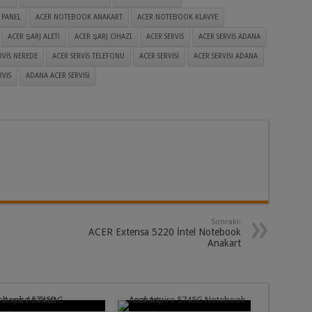
 PANEL
ACER NOTEBOOK ANAKART
ACER NOTEBOOK KLAVYE
ACER ŞARJ ALETI
ACER ŞARJ CIHAZI
ACER SERVIS
ACER SERVIS ADANA
RVIS NEREDE
ACER SERVIS TELEFONU
ACER SERVISI
ACER SERVISI ADANA
VIS
ADANA ACER SERVISI
Sonraki:
ACER Extensa 5220 İntel Notebook
Anakart