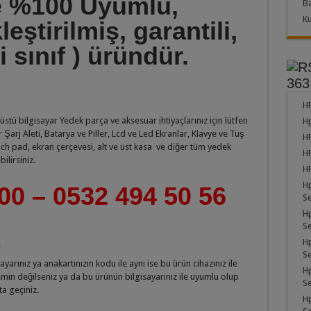
le %100 Uyumlu,
Ba
Ku
eştirilmiş, garantili,
i sınıf ) üründür.
363
HP
ü bilgisayar Yedek parça ve aksesuar ihtiyaçlarınız için lütfen
Hp
arj Aleti, Batarya ve Piller, Lcd ve Led Ekranlar, Klavye ve Tuş
HP
ch pad, ekran çerçevesi, alt ve üst kasa ve diğer tüm yedek
H
ilirsiniz.
HP
H
00 – 0532 494 50 56
Se
H
Se
H
Se
ayarınız ya anakartınızın kodu ile aynı ise bu ürün cihazınız ile
H
in değilseniz ya da bu ürünün bilgisayarınız ile uyumlu olup
Se
ta geçiniz.
H