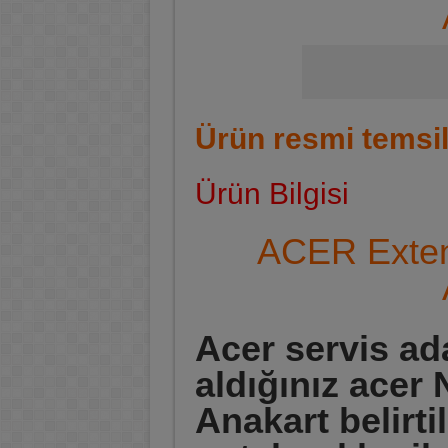
ACER PREDATOR NOTEBO
ACER E5-571G NOTEBOOK
Ürün resmi temsil
Ürün Bilgisi
ACER Exten
Acer servis ad
aldığınız acer
Anakart belirt